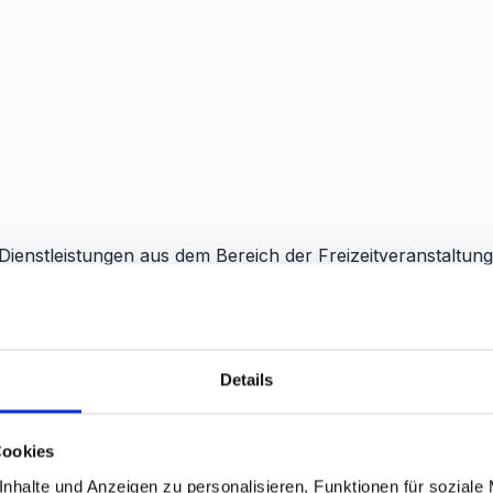
 Dienstleistungen aus dem Bereich der Freizeitveranstaltung
rag gemäß § 312g Abs. 2 Nr. 9 BGB vor. Ein Widerrufsrecht 
llung nicht fristgerecht, behält sich tixlr einseitig vor, die
Details
rtermin nicht einhält, können Sie tixlr bzw. dem jeweiligen 
st sind Sie berechtigt, durch schriftliche Erklärung von d
Cookies
eitlich versandt. Wurden Sie rechtzeitig benachrichtigt, da
nhalte und Anzeigen zu personalisieren, Funktionen für soziale