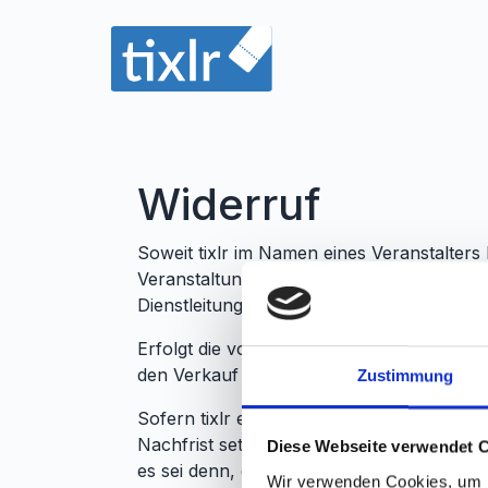
Widerruf
Soweit tixlr im Namen eines Veranstalters
Veranstaltungen, liegt kein Fernabsatzvert
Dienstleitungen ausgeschlossen.
Erfolgt die vollständige Bezahlung der Beste
den Verkauf zugeben.
Zustimmung
Sofern tixlr einen fest vereinbarten Liefe
Nachfrist setzen. Nach Ablauf der Nachfri
Diese Webseite verwendet 
es sei denn, die Tickets wurden zwischenz
Wir verwenden Cookies, um I