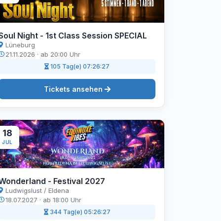
Soul Night - 1st Class Session SPECIAL
Lüneburg
21.11.2026 · ab 20:00 Uhr
105 Tag(e) 07:26:26
Tickets ansehen
18
JUL
Wonderland - Festival 2027
Ludwigslust / Eldena
18.07.2027 · ab 18:00 Uhr
344 Tag(e) 05:26:26