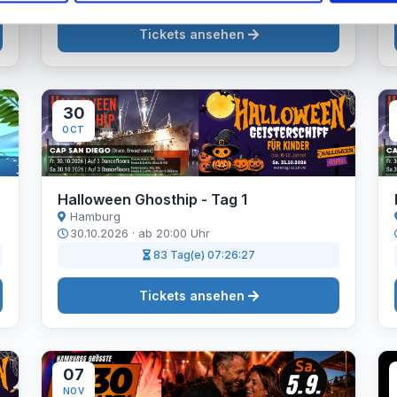
Tickets ansehen
30
OCT
Halloween Ghosthip - Tag 1
Hamburg
30.10.2026 · ab 20:00 Uhr
83 Tag(e) 07:26:26
Tickets ansehen
07
NOV