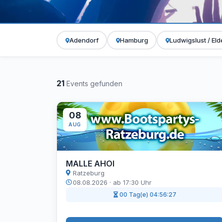
Adendorf
Hamburg
Ludwigslust / El
21
Events gefunden
08
AUG
MALLE AHOI
Ratzeburg
08.08.2026 · ab 17:30 Uhr
00 Tag(e) 04:56:26