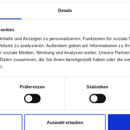
Details
Ü30 Party
Hamburg
Cookies
05.09.2026 · ab 16:00 Uhr
28 Tag(e) 03:26:26
nhalte und Anzeigen zu personalisieren, Funktionen für soziale
Website zu analysieren. Außerdem geben wir Informationen zu I
Tickets ansehen
r soziale Medien, Werbung und Analysen weiter. Unsere Partner
 Daten zusammen, die Sie ihnen bereitgestellt haben oder die s
n.
26
SEP
Präferenzen
Statistiken
Die 90er & 2000er Revival Bootsparty
Ratzeburg
26.09.2026 · ab 17:30 Uhr
49 Tag(e) 04:56:26
Auswahl erlauben