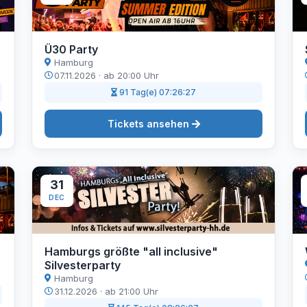
Ü30 Party
Hamburg
07.11.2026 · ab 20:00 Uhr
91 Tag(e) 07:26:26
Tickets ansehen
31
DEC
Hamburgs größte "all inclusive"
Silvesterparty
Hamburg
31.12.2026 · ab 21:00 Uhr