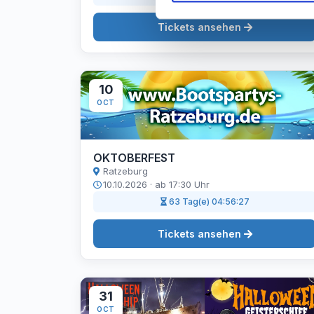
Tickets ansehen
10
OCT
OKTOBERFEST
Ratzeburg
10.10.2026 · ab 17:30 Uhr
63 Tag(e) 04:56:26
Tickets ansehen
31
OCT