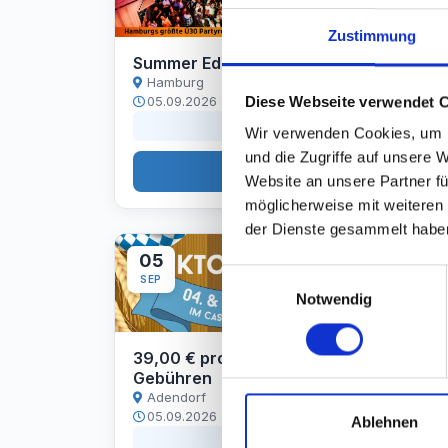
Zustimmung
Summer Edition
Hamburg
Diese Webseite verwendet 
05.09.2026 · ab 15:30 Uhr
28 Tag(e) 02:56:26
Wir verwenden Cookies, um I
und die Zugriffe auf unsere 
Tickets ansehen
Website an unsere Partner fü
möglicherweise mit weiteren
der Dienste gesammelt habe
05
Einwilligungsauswahl
SEP
Notwendig
39,00 € pro Ticket pro Person zzgl.
Gebühren
Adendorf
05.09.2026 · ab 18:00 Uhr
Ablehnen
28 Tag(e) 05:26:26