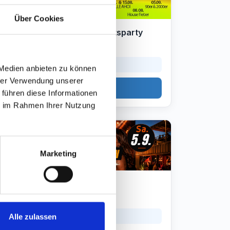
Über Cookies
REVIVAL 90er & 2000er Bootsparty
Hamburg
05.09.2026 · ab 17:30 Uhr
28 Tag(e) 04:56:26
 Medien anbieten zu können
hrer Verwendung unserer
Tickets ansehen
 führen diese Informationen
ie im Rahmen Ihrer Nutzung
03
OCT
Marketing
Ü30 Party
Hamburg
03.10.2026 · ab 20:00 Uhr
56 Tag(e) 07:26:26
Alle zulassen