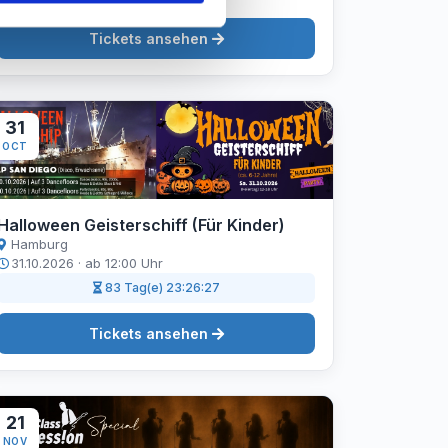
Tickets ansehen
31
OCT
Halloween Geisterschiff (Für Kinder)
Hamburg
31.10.2026 · ab 12:00 Uhr
83 Tag(e) 23:26:26
Tickets ansehen
21
NOV