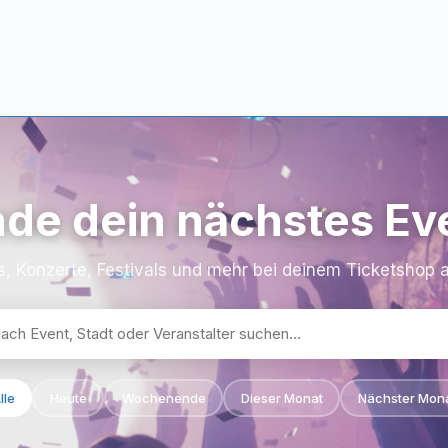
nde dein nächstes Ev
s, Konzerte, Festivals und mehr bei deinem Ticketshop
lle
Heute
Wochenende
Dieser Monat
Nächster Mon