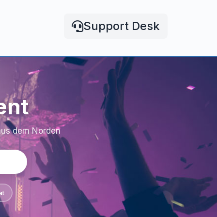
Support Desk
ent
 aus dem Norden
at